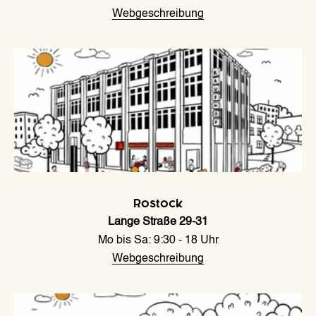
Webgeschreibung
N
e
u
e
Rostock
K
Lange Straße 29-31
ö
Mo bis Sa: 9:30 - 18 Uhr
s
Webgeschreibung
t
l
i