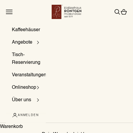
Zum Inhalt springen
Kaffeehaus Röntgen
Menü
Suchen
Waren
Kaffeehäuser
Angebote
Tisch-
Reservierung
Veranstaltungen
Onlineshop
Über uns
ANMELDEN
Warenkorb