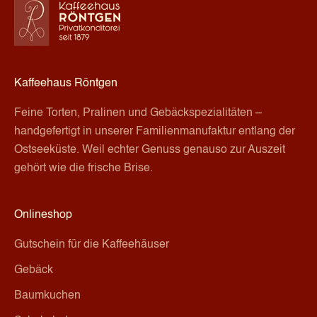
G
e
n
Kaffeehaus Röntgen
u
Feine Torten, Pralinen und Gebäckspezialitäten –
s
handgefertigt in unserer Familienmanufaktur entlang der
s
Ostseeküste. Weil echter Genuss genauso zur Auszeit
gehört wie die frische Brise.
p
o
Onlineshop
s
Gutschein für die Kaffeehäuser
t
Gebäck
Baumkuchen