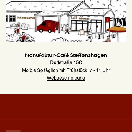
c
h
k
e
i
t
e
Manufaktur-Café Steffenshagen
n
Dorfstraße 15C
&
Mo bis So täglich mit Frühstück: 7 - 11 Uhr
A
Webgeschreibung
k
t
i
o
n
e
n